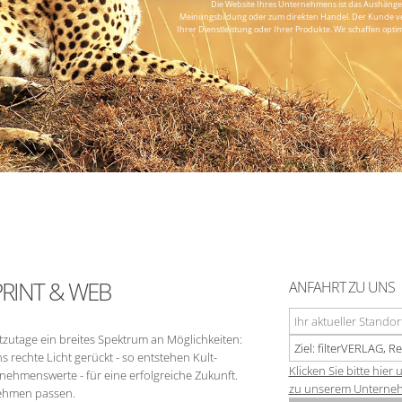
Die Website Ihres Unternehmens ist das Aushängesc
Meinungsbildung oder zum direkten Handel. Der Kunde verb
Ihrer Dienstleistung oder Ihrer Produkte. Wir schaffen opt
PRINT & WEB
ANFAHRT ZU UNS
zutage ein breites Spektrum an Möglichkeiten:
s rechte Licht gerückt - so entstehen Kult-
Klicken Sie bitte hie
ehmenswerte - für eine erfolgreiche Zukunft.
zu unserem Unternehm
nehmen passen.