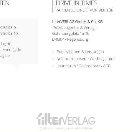
TEN
DRIVE IN TIMES
PARKEN SIE DIREKT VOR DER TÜR
filterVERLAG GmbH & Co. KG
59 56 08-0
- Werbeagentur & Verlag -
59 56 08-10
Gutenbergplatz 1a-1b
D-
93047
Regensburg
rlag.de
lterverlag.de
Publikationen & Leistungen
lag.de
Anfahrt zu unserer Werbeagentur
Impressum
/
Datenschutz
/
AGB
VERLAG & AGENTUR FÜR WEB & PRINT