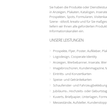
Sie haben die Produkte oder Dienstleistu
in Anzeigen, Plakaten, Katalogen, Inserat
Prospekten, Spots, Formularen, Visitenk
Szene - stilvoll, kreativ und für Sie maßg
liefern wir Ihnen alle geforderten Produ
Informationskanälen ein.
UNSERE LEISTUNGEN
Prospekte, Flyer, Poster, Aufkleber, Plak
Logodesign, Cooperate Identity
Anzeigen, Werbebanner, Inserate, Werb
Imagebroschüren, Kundenmagazine, Mi
Eintritts- und Konzertkarten
Speise- und Getränkekarten
Schaufenster- und Fahrzeugbeklebun
Jubiläums-, Hochzeits- oder Geburtst
Kuverts, Briefpapier, Unterlagen, Formu
Messestände, Aufsteller, Kundenstoppe