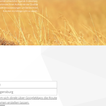
hild schlechthin. Egal ob Erstkontakt,
indet Ihren Auftritt mit der Qualität
imale Voraussetzungen um Sie bei Ihren
Kunden ins richtige Licht zu setzen.
lesen Sie hier weiter...
r um sich direkt über GoogleMaps die Route
en erstellen lassen.