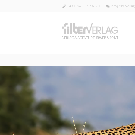
+49 (0)941 - 59 56 08-0
info@filterverla
VERLAG & AGENTUR FÜR WEB & PRINT