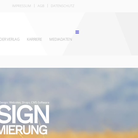
IMPRESSUM
AGB
DATENSCHUTZ
DER VERLAG
KARRIERE
MEDIADATEN
SIGN
esign: Websites, Shops, CMS-Software
MIERUNG