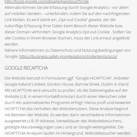
http://tools.google.com/dlpage/gaoptout?hl=de
.
Alternativ können Sie die Erfassung durch Google Analytics - vor allem
auf mobilen Geräten – unterbinden, indem Sie auf den nachfolgenden
Link klicken. Es wird damit ein „Opt-out-Cookie“ gesetzt, der die
zukünftige Erfassung Ihrer Daten beim Besuch dieser Website bzw.
dieser Domain verhindert: Google Analytics Opt-out-Cookie . Sollten Sie
alle Cookies in Ihrem Browser löschen, muss der Link erneut angeklickt
werden.
Nähere Informationen zu Datenschutz und Nutzungsbedingungen von
Google:
https://business.safety.google/adscontrollerterms/sccs/
GOOGLE RECAPTCHA
Die Website benutzt in Formularen ggf. “Google reCAPTCHA”. Anbieter:
Google Ireland Limited, Gordon House, Barrow Street, Dublin 4, Irland.
Mit reCAPTCHA wird versucht zu prüfen, ob die Dateneingabe auf der
Website (z.B. in einem Kontaktformular) durch einen Menschen oder
durch ein automatisiertes Programm erfolgt. Hierzu prüft und bewertet
reCAPTCHA das Verhalten des Websitenutzers. Diese Analyse beginnt
mit Betreten der Website. Es werden dann verschiedene Informationen
ausgewertet (z.B. IP-Adresse, Verweildauer des Websitebesuchers,
getätigte Mausbewegungen usw.) und an Google weitergeleitet. Die
reCAPTCHA-Analysen laufen im Hintergrund. Websitebesucher werden