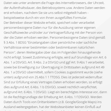
Daten wie unter anderem die Frage des Internetbrowsers, der Uhrzeit,
der Aufenthaltsdauer, des Betriebssystems usw. Andere Daten werden
erst erhoben, nachdem Sie sie uns selbst mitgeteilt haben -
beispielsweise durch ein von Ihnen ausgefülltes Formular.
Der Betreiber dieser Website erhebt, speichert oder verarbeitet
personenbezogene Daten nur für die Ausübung seiner eigenen
Geschäftszwecke und/oder zur Vertragserfüllung mit der Person von
der die Daten erhoben werden. Personenbezogene Daten sind gemäß
§ 3 Abs. 1 BDSG "Einzelangaben über persönliche oder sachliche
Verhältnisse einer bestimmten oder bestimmbaren natürlichen
Person", deren Weitergabe über das im Folgenden hinausgehende
nicht erfolgt. Soweit Zustimmung erfolgte, wird auf Grundlage von Art. 6
Abs. 1 a DSVGO, Art. 9 Abs. 2 a DSVGO und ggf Art. 9 Abs 1 verarbeitet,
sowie bei Einwilligung zur Übertragung in Drittstaaten aufgrund Art 49
Abs. 1 a DSVGO übermittelt, sofern Cookies zugestimmt wurde (siehe
unten) aufgrund von 25 Abs 1 1 TTDSG. Dies ist jederzeit widerrufbar.
Sind zur Erfüllung eines Vertrages Daten erhoben worden, so erfolgt
dies aufgrund Art. 6 Abs. 1 b DSVGO, soweit rechtlich verpflichtet,
aufgrund Art. 6 Abs. 1 DSVGO. Liegt ein berechtigtes Interesse vor, dann
ist die Rechtsgrundlage der Erhebung Art. 6 Abs. 1 f DSVGO. Werden
Daten durch Tools von Drittanbietern (z.B. Google/Google Maps) ins
Ausland weitergegeben, hat der Websiteanbieter keinen Einfluß auf